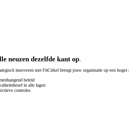
lle neuzen dezelfde kant op
.
rategisch innoveren met FitCirkel brengt jouw organisatie op een hoger 
menhangend beleid
liteitsbesef in alle lagen
fectieve controles