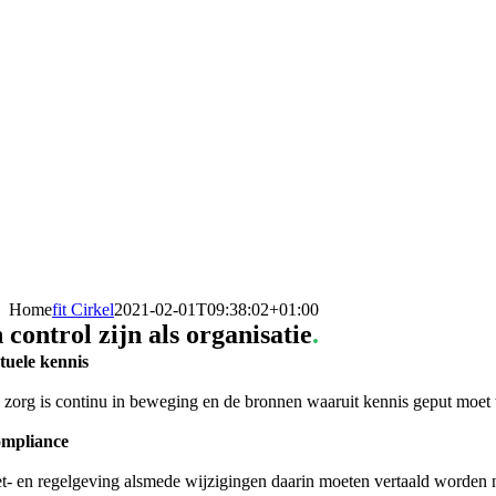
Home
fit Cirkel
2021-02-01T09:38:02+01:00
n control zijn als organisatie
.
tuele kennis
 zorg is continu in beweging en de bronnen waaruit kennis geput moet wo
mpliance
t- en regelgeving alsmede wijzigingen daarin moeten vertaald worden na