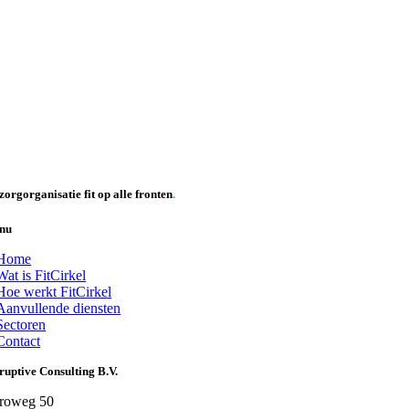
zorgorganisatie fit op alle fronten
.
nu
Home
Wat is FitCirkel
Hoe werkt FitCirkel
Aanvullende diensten
Sectoren
Contact
ruptive Consulting B.V.
roweg 50