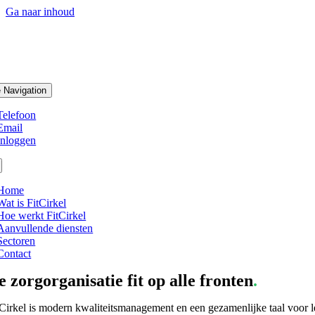
Ga naar inhoud
 Navigation
Telefoon
Email
Inloggen
Home
Wat is FitCirkel
Hoe werkt FitCirkel
Aanvullende diensten
Sectoren
Contact
e zorgorganisatie fit op alle fronten
.
tCirkel is modern kwaliteitsmanagement en een gezamenlijke taal voor l